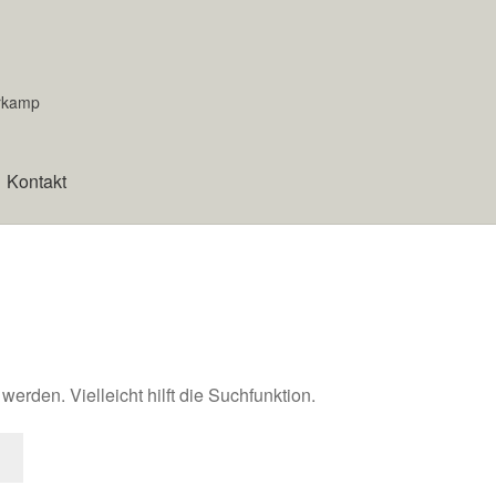
erkamp
Kontakt
chutz
Echtheit von Bewertungen
Impressum
Kasse
Kontakt
Mei
ng
Zahlungsarten
erden. Vielleicht hilft die Suchfunktion.